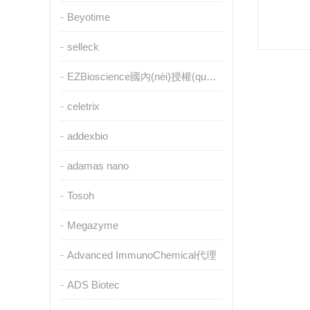
Beyotime
selleck
EZBioscience國內(nèi)授權(quán)代理
celetrix
addexbio
adamas nano
Tosoh
Megazyme
Advanced ImmunoChemical代理
ADS Biotec