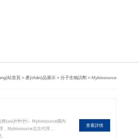
ǎng)站首頁
>
產(chǎn)品展示
>
分子生物試劑
> Mybiosource
務(wù)。Mybiosource國內
查看詳情
，Mybiosource北京代理，
代理。