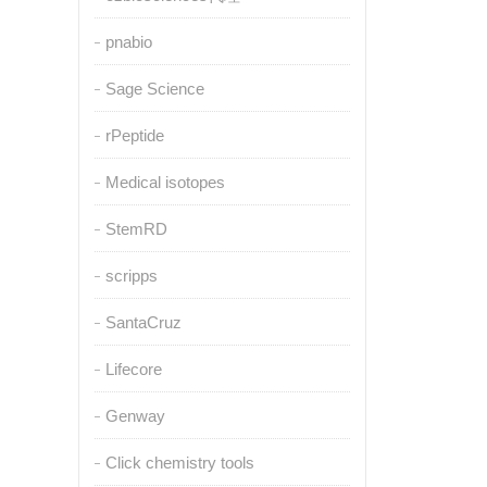
pnabio
Sage Science
rPeptide
Medical isotopes
StemRD
scripps
SantaCruz
Lifecore
Genway
Click chemistry tools