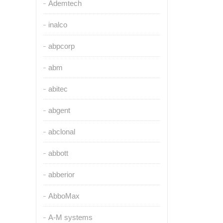
Ademtech
inalco
abpcorp
abm
abitec
abgent
abclonal
abbott
abberior
AbboMax
A-M systems