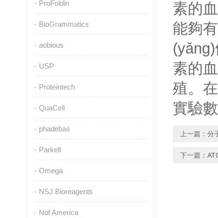
ProFoldin
素的血清
BioGrammatics
能夠有
(yǎ
aobious
素的血
USP
殖
Proteintech
實驗數
QuaCell
phadebas
上一篇：
分
Parkell
下一篇：
A
Omega
NSJ Bioreagents
Nof America