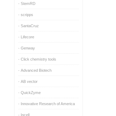
StemRD
scripps
SantaCruz
Lifecore
Genway
Click chemistry tools
Advanced Biotech
AB vector
QuickZyme
Innovative Research of America
Incell