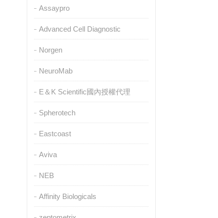
Assaypro
Advanced Cell Diagnostic
Norgen
NeuroMab
E＆K Scientific國內授權代理
Spherotech
Eastcoast
Aviva
NEB
Affinity Biologicals
zeptometrix