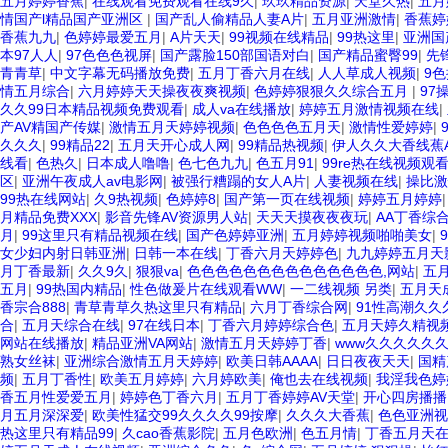
五月婷婷香蕉
|
在线观看免费观看在线9久
|
玖玖精品资源
|
天堂久热
|
五月
情国产l精品国产亚洲区
|
国产乱人偷精品人妻A片
|
五月亚洲激情
|
香蕉婷
香蕉九九
|
色婷婷最爱五月
|
A片天天
|
99视频在线精品
|
99热这里
|
亚洲国
本97人人
|
97色色色视屏
|
国产露脸150部国语对白
|
国产精品蜜臀99
|
先
青青草
|
中文字幕无码播放免费
|
五月丁香六月在线
|
人人草成人视频
|
9色
情五月综合
|
六月婷婷天天操夜夜爽视频
|
色婷婷狠狠久久综合五月
|
97
久久99日本精品视频免费观看
|
成人va在线播放
|
婷婷五月激情视频在线
|
产AV精国产传媒
|
激情五月天婷婷视频
|
色色色色五月天
|
激情性爱婷婷
|
久久久
|
99精品22
|
五月天开心成人网
|
99精品热视频
|
伊人久久大香线蕉
线看
|
色热久
|
日本成人噜噜
|
色七色九九
|
色五月91
|
99re热在线视频观
区
|
亚洲午夜成人av电影网
|
被强行糟蹋的女人A片
|
人妻视频在线
|
操比激
99热在线网站
|
久9热视频
|
色婷婷8
|
国产第一页在线视频
|
婷婷五月婷婷
月精品免费XXX
|
影音先锋AV资源男人站
|
天天天摸夜夜夜玩
|
AA丁香综
月
|
99这里只有精品视频在线
|
国产色婷婷亚洲
|
五月婷婷视频啪啪美女
|
女少妇内射日韩亚洲
|
日韩一本在线
|
丁香六月天婷婷色
|
九九婷婷五月天
月丁香最新
|
久久9久
|
狠狠va
|
色色色色色色色色色色色色色色,网站
|
五月
五月
|
99热国内精品
|
性色做爰片在线观看WW
|
一二线视频 另类
|
五月天
香宗合888
|
青草青草久热这里只有精品
|
六月丁香综合网
|
91性高潮久久
合
|
五月天综合在线
|
97在线日本
|
丁香六月婷婷综合色
|
五月天婷久精视
网站在线播放
|
精品亚洲VA网站
|
激情五月天婷婷丁香
|
www久久久久久
熟女丝袜
|
亚洲综合激情五月天婷婷
|
欧美日韩AAAA
|
日日夜夜天天
|
国精
频
|
五月丁香性
|
欧美五月婷婷
|
六月婷欧美
|
俺也去在线视频
|
我淫我色婷
香五月性爱爱五月
|
婷婷色丁香六月
|
五月丁香婷婷AV天堂
|
开心四房播播
月五月深深爱
|
欧美性猛交99久久久久99按摩
|
久久久大香蕉
|
色色亚洲视
热这里只有精品99
|
久cao香蕉影院
|
五月色欧洲
|
色五月情
|
丁香五月天