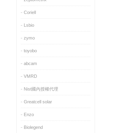
Coriell
Lsbio
zymo
toyobo
abcam
VMRD
Nist國內授權代理
Greatcell solar
Enzo
Biolegend