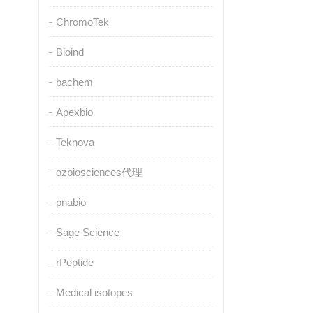
ChromoTek
Bioind
bachem
Apexbio
Teknova
ozbiosciences代理
pnabio
Sage Science
rPeptide
Medical isotopes