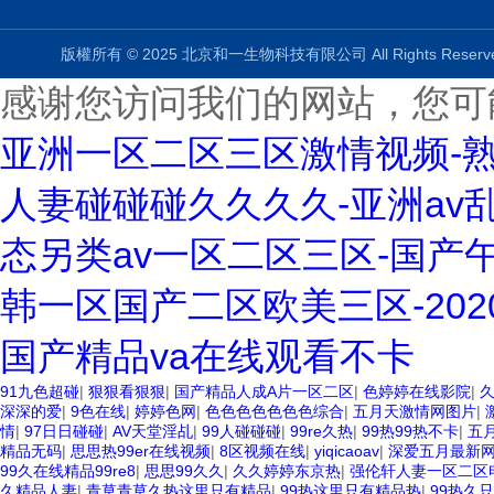
版權所有 © 2025 北京和一生物科技有限公司 All Rights Rese
感谢您访问我们的网站，您可
亚洲一区二区三区激情视频-熟
人妻碰碰碰久久久久-亚洲av
态另类av一区二区三区-国产
韩一区国产二区欧美三区-20
国产精品va在线观看不卡
91九色超碰
|
狠狠看狠狠
|
国产精品人成A片一区二区
|
色婷婷在线影院
|
久
深深的爱
|
9色在线
|
婷婷色网
|
色色色色色色色综合
|
五月天激情网图片
|
情
|
97日日碰碰
|
AV天堂淫乩
|
99人碰碰碰
|
99re久热
|
99热99热不卡
|
五
精品无码
|
思思热99er在线视频
|
8区视频在线
|
yiqicaoav
|
深爱五月最新
99久在线精品99re8
|
思思99久久
|
久久婷婷东京热
|
强伦轩人妻一区二区
久精品人妻
|
青草青草久热这里只有精品
|
99热这里只有精品热
|
99热久