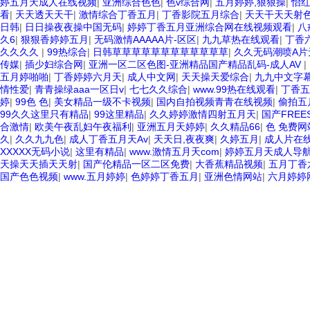
婷五月天成人在线视频
|
亚洲综合色色
|
色v综合网
|
五月婷婷,狠狠操
|
怡红
看
|
天天透天天干
|
激情综合丁香五月
|
丁香影院五月综合
|
天天干天天射
日韩
|
日日操夜夜操中国无码
|
婷婷丁香五月亚洲综合网在线视频观看
|
八
久6
|
狠狠香婷婷五月
|
无码激情AAAAA片-区区
|
九九草热在线观看
|
丁香
久久久久
|
99热综合
|
日韩草草草草草草草草草草草草
|
久久无码潮喷A片
传媒
|
插少妇综合网
|
亚洲一区二区色图-亚洲精品国产精品乱码-成人AV
|
五月婷啪啪
|
丁香婷婷六月天
|
成人中文网
|
天天操天爱综合
|
九九中文字
情性爱
|
青青操绿aaa一区日v
|
七七久久综合
|
www.99热在线观看
|
丁香五
婷
|
99色 色
|
美女精品一级不卡视频
|
国内自拍视频青青在线视频
|
偷拍五
99久久这里只有精品
|
99这里精品
|
久久婷婷激情四射五月天
|
国产FREE
合激情
|
欧美午夜乱妇午夜福利
|
亚洲五月天婷婷
|
久久精品66
|
色 免费网
久
|
久久九九色
|
成人丁香五月天Av
|
天天日,夜夜爽
|
久婷五月
|
成人片在
XXXXX无码小说
|
这里有精品
|
www.激情五月天com
|
婷婷五月天成人导
天操天天插天天射
|
国产伦精品一区二区免费
|
大香蕉精品视频
|
五月丁香
国产色色视频
|
www.五月婷婷
|
色婷婷丁香五月
|
亚洲色情网站
|
六月婷婷