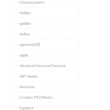
Chromsystems
Hellbio
goldbio
bioflux
agrisera代理
agdia
Advanced ImmunoChemical
ABT beads
beckman
Creative PEGWorks
Equitech