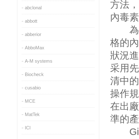
方法
abclonal
內毒素
abbott
為保證
abberior
格的內
AbboMax
狀況進
A-M systems
采用先
Biocheck
清中的
cusabio
操作規
MCE
在出廠
MatTek
準的產
ICl
Gib