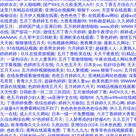
婷婷东京
|
伊人啪啪网
|
国产69久久久欧美黑人A片
|
久久丁香五月综合六
这里只有精品在线观看
|
亚洲综合视频网
|
狠狠干.com
|
天堂草在线观看
|
偷偷综合
|
五月伊人视频在线看
|
色色色色丁香
|
在线观看av网站
|
超碰av
在线资源
|
五月丁香婷婷五月色
|
大香蕉视频99
|
99热都是精品
|
久久婷婷
婷五月
|
...婷婷国产成人亚洲日韩
|
五月婷婷激情啪啪
|
www.婷婷
|
WWW.
在线
|
国产探花一片区
|
激情五月丁香六月婷婷
|
最新午夜理论片
|
婷婷成人
AAAAAA
|
久久草中文日韩欧美
|
亚洲欧美在线观看
|
丁香色婷婷
|
激情五
天天操
|
狠狠激情五月天
|
91热视频色网站
|
夜夜爽天操
|
最新久久网址
|
丁
久
|
97在线精品视频
|
欧美男女婷婷
|
六月婷婷天堂
|
超碰妻人人
|
人妻熟人
婷婷婷婷
|
玖玖在线资源视频
|
五月丁香欧美在线
|
天天干夜夜想
|
91精
片
|
一逼色综合
|
久久人妻系列
|
五月丁香激情啪啪
|
午夜在线成人网站免
文字幕视频
|
色婷婷五月在线
|
久久色五月天
|
日本女va
|
轮奸综合网
|
天天
五月天xxx
|
五月婷婷视频啪啪美女
|
91人妻视频
|
www.狠狠干com
|
五月
看
|
在线免费观看激情视频
|
色色五月婷婷久久
|
亚洲精品网站色视频
|
深
毛茸茸
|
青青久久五月
|
超碰色婷婷
|
亚洲人妻av
|
欧美色图片88
|
99WW
资源在线视频
|
色婷婷激情五月天
|
五月婷婷六月天
|
99精品视频在线观看
天天性爱
|
日韩欧美一区二区三区四区
|
五月激情婷婷丁香
|
AVDV久久
|
色
看
|
色五月婷婷少妇人妻
|
va亚洲中文在线
|
啪啪99
|
九九热re99re6在线
九
|
丁香婷婷免费
|
色综合婷婷
|
婷婷六月偷拍
|
五月婷婷久久开心网
|
婷婷
人做爰A片免费看网站找不到了
|
色色色色色色色色综合网
|
伊人五月综合
九一在线
|
成人片久久网站
|
日本一级一片免费视频
|
六月丁香婷婷大香蕉
久综合网综合网
|
97色婷婷五月天
|
三人荫蒂添的好舒服A片
|
久久五月丁
极品
|
欧美噜噜久久久XXX
|
九色自拍
|
亚洲综合1024
|
日本色色图
|
大香
婷
|
色欧美日
|
黄网在线观看免费
|
丁香九九九九
|
青青草色在线视频观看
|
色婷久九
|
日韩有码一区
|
日韩视频99
|
97在线视频 欧美
|
这里只有精品1
|