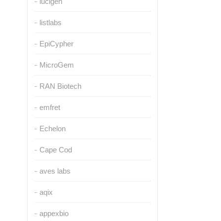
lucigen
listlabs
EpiCypher
MicroGem
RAN Biotech
emfret
Echelon
Cape Cod
aves labs
aqix
appexbio