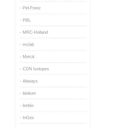
Pel-Freez
PBL
MRC-Holland
mclab
Merck
CDN Isotopes
Abways
biotium
leebio
InGex