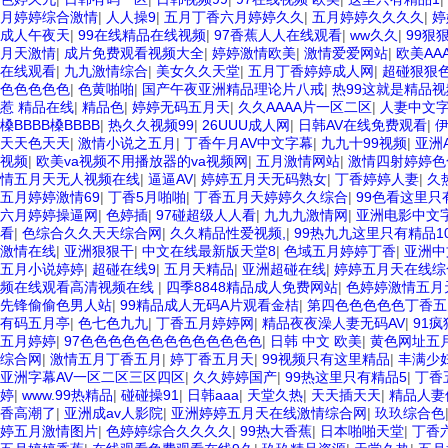
月婷婷综合激情
|
人人操9
|
五月丁香六月婷婷久久
|
五月婷婷久久久久
|
婷
成人午夜天
|
99在线精品在线视频
|
97香蕉人人在线观看
|
ww久久
|
99狠
月天激情
|
成片免费观看视频大全
|
婷婷激情欧美
|
激情爱爱网站
|
欧美AA
在线观看
|
九九激情综合
|
美女久久天堂
|
五月丁香婷婷成人网
|
超碰狠狠
色色色色色
|
色黄啪啪
|
国产午夜亚洲精品理论片八戒
|
热99这就是精品视
惹 精品在线
|
精品色
|
婷婷无码五月天
|
久久AAAA片一区二区
|
人妻中文
槡BBBB槡BBBB
|
热久久视频99
|
26UUU成人网
|
日韩AV在线免费观看
|
天天色天天
|
激情小说之五月
|
丁香午月AV中文字幕
|
九九十99视频
|
亚洲
视频
|
欧美va视频不用播放器的va视频网
|
五月激情网站
|
激情四射婷婷色
情五月天无人视频在线
|
逼逼AV
|
婷婷五月天无码熟女
|
丁香婷婷人妻
|
久
五月婷婷激情69
|
丁香5月啪啪
|
丁香五月天婷婷久久综合
|
99色看这里只
六月婷婷操逼网
|
色婷插
|
97碰超级人人看
|
九九九激情网
|
亚洲电影中文
看
|
色综合久久天天综合网
|
久久精品性爱视频,
|
99热九九这里只有精品1
激情在线
|
亚洲狠狠干
|
中文在线最新版天堂8
|
色域五月婷婷丁香
|
亚洲中
五月小说婷婷
|
超碰在线9
|
五月天精品
|
亚洲超碰在线
|
婷婷五月天在线综
频在线观看高清视频在线
|
四季8848精品成人免费网站
|
色婷婷激情五月
先锋偷偷色男人站
|
99精品成人无码A片观看金桔
|
第四色色色色色丁香五
有码五月亭
|
色七色九九
|
丁香五月婷婷网
|
精品夜夜澡人妻无码AV
|
91
五月婷婷
|
97色色色色色色色色色色色色色
|
日韩 中文 欧美
|
黄色网址五
综合网
|
激情五月丁香五月
|
婷丁香五月天
|
99视频只有这里精品
|
丰满少
亚洲字幕AV一区二区三区四区
|
久久婷婷国产
|
99热这里只有精品5
|
丁香
婷
|
www.99热精品
|
碰碰操91
|
日韩aaa
|
天堂久热
|
天天插天天
|
精品人妻
香高潮了
|
亚洲成av人影院
|
亚洲婷婷五月天在线激情综合网
|
玖玖综合色
婷五月激情图片
|
色婷婷综合久久久久
|
99热大香蕉
|
日本啪啪天堂
|
丁香