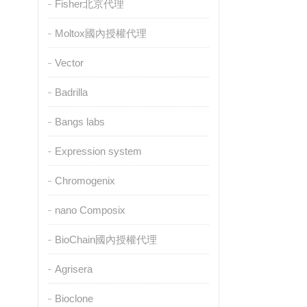
Fisher北京代理
Moltox國內授權代理
Vector
Badrilla
Bangs labs
Expression system
Chromogenix
nano Composix
BioChain國內授權代理
Agrisera
Bioclone